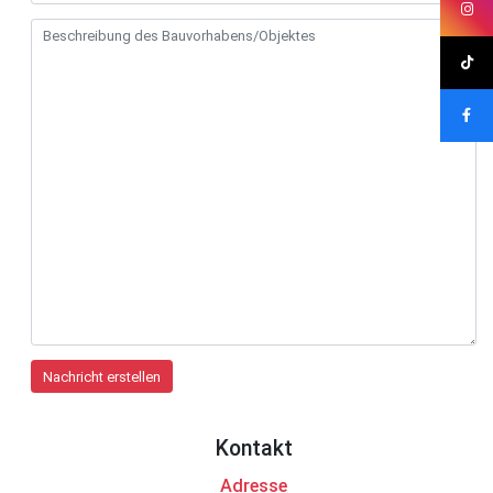
If you
are a
human,
ignore
Kontakt
this
field
Adresse